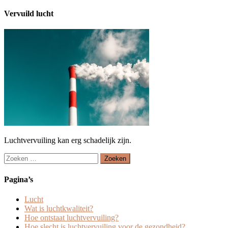
Vervuild lucht
Luchtvervuiling kan erg schadelijk zijn.
Zoeken
naar:
Pagina’s
Lucht
Wat is luchtkwaliteit?
Hoe ontstaat luchtvervuiling?
Hoe slecht is luchtvervuiling voor de gezondheid?