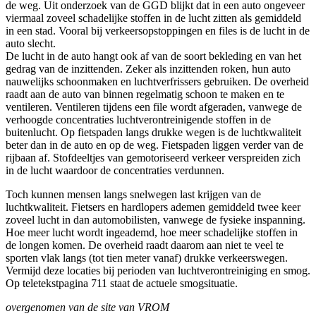
de weg. Uit onderzoek van de GGD blijkt dat in een auto ongeveer
viermaal zoveel schadelijke stoffen in de lucht zitten als gemiddeld
in een stad. Vooral bij verkeersopstoppingen en files is de lucht in de
auto slecht.
De lucht in de auto hangt ook af van de soort bekleding en van het
gedrag van de inzittenden. Zeker als inzittenden roken, hun auto
nauwelijks schoonmaken en luchtverfrissers gebruiken. De overheid
raadt aan de auto van binnen regelmatig schoon te maken en te
ventileren. Ventileren tijdens een file wordt afgeraden, vanwege de
verhoogde concentraties luchtverontreinigende stoffen in de
buitenlucht. Op fietspaden langs drukke wegen is de luchtkwaliteit
beter dan in de auto en op de weg. Fietspaden liggen verder van de
rijbaan af. Stofdeeltjes van gemotoriseerd verkeer verspreiden zich
in de lucht waardoor de concentraties verdunnen.
Toch kunnen mensen langs snelwegen last krijgen van de
luchtkwaliteit. Fietsers en hardlopers ademen gemiddeld twee keer
zoveel lucht in dan automobilisten, vanwege de fysieke inspanning.
Hoe meer lucht wordt ingeademd, hoe meer schadelijke stoffen in
de longen komen. De overheid raadt daarom aan niet te veel te
sporten vlak langs (tot tien meter vanaf) drukke verkeerswegen.
Vermijd deze locaties bij perioden van luchtverontreiniging en smog.
Op teletekstpagina 711 staat de actuele smogsituatie.
overgenomen van de site van VROM